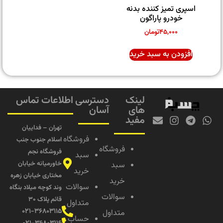
اسپری تمیز کننده بدنه
خودرو پاراگون
۴۵,۰۰۰
تومان
افزودن به سبد خرید
لینک
دسترسی
اطلاعات تماس
های
آسان
مفید
تهران – فداییان
فروشگاه
اسلام جنوب جنب
فروشگاه
فروشگاه نجم
سبد
خاورمیانه خیابان
سبد
خرید
مختاری خیابان زهره
خرید
سوالات
وند کوچه میلاد بنگاه
سوالات
قائم پلاک ۳۰
متداول
۰۲۱-۳۶۸۰۳۱۱۵
متداول
حساب