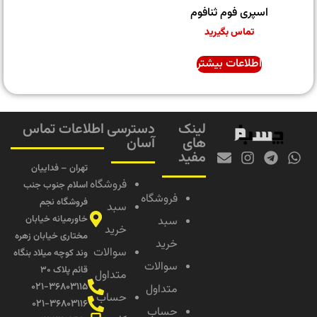
اسپری فوم ثنافوم
تماس بگیرید
اطلاعات بیشتر
لینک
دسترسی
اطلاعات تماس
های
آسان
مفید
تهران – فداییان
فروشگاه
اسلام جنوب جنب
فروشگاه
فروشگاه نجم
سبد
خاورمیانه خیابان
سبد
خرید
مختاری خیابان زهره
خرید
سوالات
وند کوچه میلاد بنگاه
سوالات
قائم پلاک ۳۰
متداول
۰۲۱-۳۶۸۰۳۱۱۵
متداول
حساب
۰۲۱-۳۶۸۰۳۱۱۶
حساب