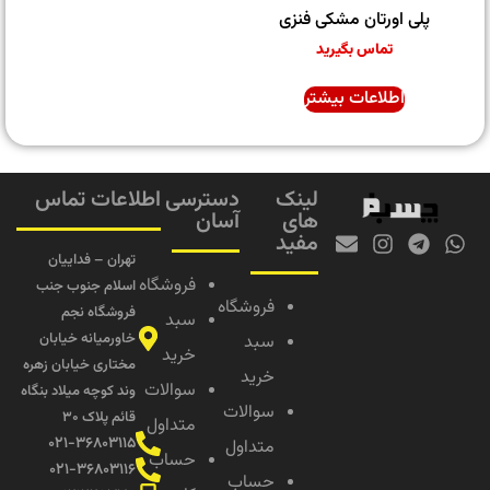
پلی اورتان مشکی فنزی
تماس بگیرید
اطلاعات بیشتر
لینک
دسترسی
اطلاعات تماس
های
آسان
مفید
تهران – فداییان
فروشگاه
اسلام جنوب جنب
فروشگاه
فروشگاه نجم
سبد
خاورمیانه خیابان
سبد
خرید
مختاری خیابان زهره
خرید
سوالات
وند کوچه میلاد بنگاه
سوالات
قائم پلاک ۳۰
متداول
۰۲۱-۳۶۸۰۳۱۱۵
متداول
حساب
۰۲۱-۳۶۸۰۳۱۱۶
حساب