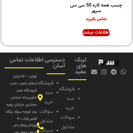
چسب همه کاره 50 سی سی
سپهر
تماس بگیرید
اطلاعات بیشتر
لینک
دسترسی
اطلاعات تماس
های
آسان
مفید
تهران – فداییان
فروشگاه
اسلام جنوب جنب
فروشگاه
فروشگاه نجم
سبد
خاورمیانه خیابان
سبد
خرید
مختاری خیابان زهره
خرید
سوالات
وند کوچه میلاد بنگاه
سوالات
قائم پلاک ۳۰
متداول
۰۲۱-۳۶۸۰۳۱۱۵
متداول
حساب