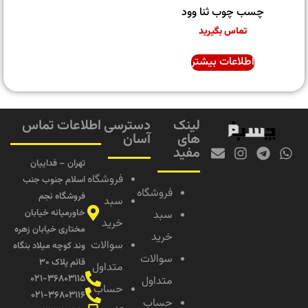
چسب چوب ثنا وود
تماس بگیرید
اطلاعات بیشتر
لینک
دسترسی
اطلاعات تماس
های
آسان
مفید
تهران – فداییان
فروشگاه
اسلام جنوب جنب
فروشگاه
فروشگاه نجم
سبد
خاورمیانه خیابان
سبد
خرید
مختاری خیابان زهره
خرید
سوالات
وند کوچه میلاد بنگاه
سوالات
قائم پلاک ۳۰
متداول
۰۲۱-۳۶۸۰۳۱۱۵
متداول
حساب
۰۲۱-۳۶۸۰۳۱۱۶
حساب