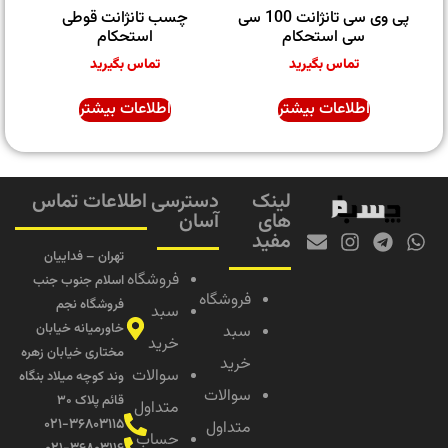
پی وی سی تانژانت 100 سی
چسب تانژانت قوطی
سی استحکام
استحکام
تماس بگیرید
تماس بگیرید
اطلاعات بیشتر
اطلاعات بیشتر
لینک
دسترسی
اطلاعات تماس
های
آسان
مفید
تهران – فداییان
فروشگاه
اسلام جنوب جنب
فروشگاه
فروشگاه نجم
سبد
خاورمیانه خیابان
سبد
خرید
مختاری خیابان زهره
خرید
سوالات
وند کوچه میلاد بنگاه
سوالات
قائم پلاک ۳۰
متداول
۰۲۱-۳۶۸۰۳۱۱۵
متداول
حساب