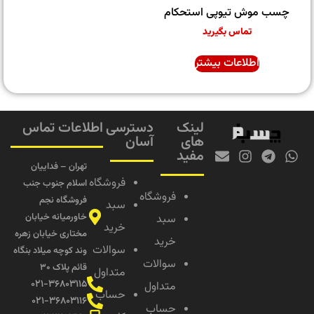
چسب موش تیوپی استحکام
تماس بگیرید
اطلاعات بیشتر
لینک
دسترسی
اطلاعات تماس
های
آسان
مفید
تهران – فداییان
فروشگاه
اسلام جنوب جنب
فروشگاه
فروشگاه نجم
سبد
خاورمیانه خیابان
سبد
خرید
مختاری خیابان زهره
خرید
سوالات
وند کوچه میلاد بنگاه
سوالات
قائم پلاک ۳۰
متداول
۰۲۱-۳۶۸۰۳۱۱۵
متداول
حساب
۰۲۱-۳۶۸۰۳۱۱۶
حساب