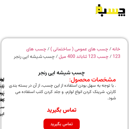
/
/
انه
چسب های عمومی ( ساختمانی )
چسب های
/
/ چسب شیشه ایی رنجر
12
چسب 123 ثناباند 400 میل
چسب شیشه ایی رنجر
مشخصات محصول:
ارسال
اصالت
پشتیبانی
. با توجه به سهل بودن استفاده از این چسب، از آن در بسته بندی
با
اصل
(واتس
کارتن، شرینک کردن انواع لوازم، و جلد کردن کتب استفاده می
بودن
پست
آپ)
شود.
به
کالا
سراسر
تماس بگیرید
ایران
تماس بگیرید