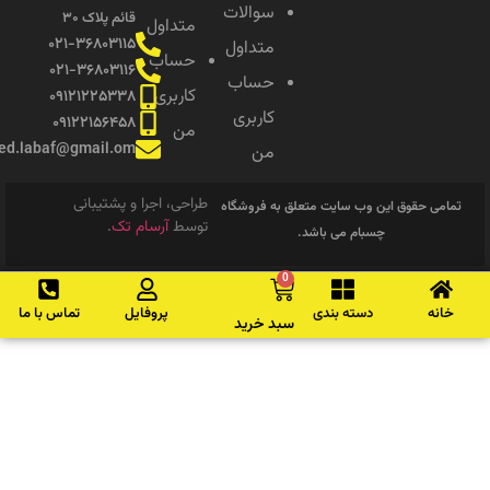
سوالات
قائم پلاک ۳۰
متداول
۰۲۱-۳۶۸۰۳۱۱۵
متداول
حساب
۰۲۱-۳۶۸۰۳۱۱۶
حساب
کاربری
۰۹۱۲۱۲۲۵۳۳۸
کاربری
۰۹۱۲۲۱۵۶۴۵۸
من
saeed.labaf@gmail.om
من
طراحی، اجرا و پشتیبانی
امی حقوق این وب سایت متعلق به فروشگاه
توسط
آرسام تک
.
چسبام می باشد.
0
انه
دسته بندی
پروفایل
تماس با ما
سبد خرید