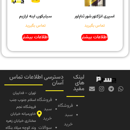
اسپری انژکتور شور ثناپاور
سیلیکون اینه ارازیم
تماس بگیرید
تماس بگیرید
اطلاعات بیشتر
اطلاعات بیشتر
لینک
دسترسی
اطلاعات تماس
های
آسان
مفید
تهران – فداییان
فروشگاه
اسلام جنوب جنب
فروشگاه
فروشگاه نجم
سبد
خاورمیانه خیابان
سبد
خرید
مختاری خیابان زهره
خرید
سوالات
وند کوچه میلاد بنگاه