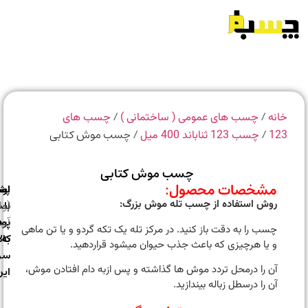
/
/
انه
چسب های عمومی ( ساختمانی )
چسب های
/
/ چسب موش کتابی
12
چسب 123 ثناباند 400 میل
چسب موش کتابی
مشخصات محصول:
ارسال
اصالت
پشتیبانی
روش استفاده از چسب تله موش بزرگ
:
با
اصل
(واتس
بودن
پست
آپ)
چسب را به دقت باز کنید. در مرکز تله یک تکه گردو و یا تن ماهی
به
کالا
و یا هرچیزی که باعث جذب حیوان میشود قراردهید.
سراسر
آن را درمحل تردد موش ها گذاشته و پس ازبه دام افتادن موش،
ایران
آن را درسطل زباله بیندازید.