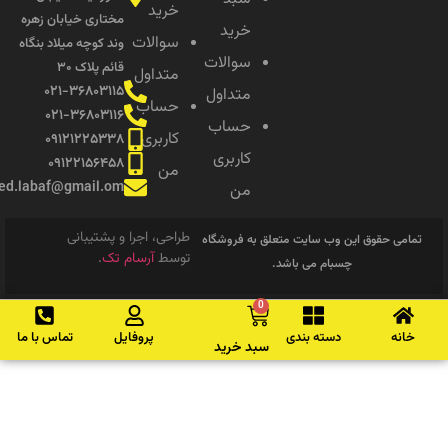
خرید
مختاری خیابان زهره
خرید
سوالات
وند کوچه میلاد بنگاه
سوالات
قائم پلاک ۳۰
متداول
۰۲۱-۳۶۸۰۳۱۱۵
متداول
حساب
۰۲۱-۳۶۸۰۳۱۱۶
حساب
کاربری
۰۹۱۲۱۲۲۵۳۳۸
کاربری
۰۹۱۲۲۱۵۶۴۵۸
من
saeed.labaf@gmail.om
من
طراحی، اجرا و پشتیبانی
امی حقوق این وب سایت متعلق به فروشگاه
توسط
آرسام تک
.
چسبام می باشد.
0
انه
دسته بندی
پروفایل
تماس با ما
سبد خرید