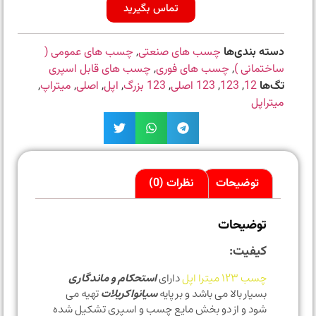
تماس بگیرید
دسته بندی‌ها
چسب های صنعتی
,
چسب های عمومی (
ساختمانی )
,
چسب های فوری
,
چسب های قابل اسپری
تگ‌ها
12
,
123
,
123 اصلی
,
123 بزرگ
,
اپل
,
اصلی
,
میتراپ
,
میتراپل
توضیحات
نظرات (0)
توضیحات
کیفیت:
چسب ۱۲۳ میترا اپل
دارای
استحکام و ماندگاری
بسیار بالا می باشد و بر پایه
سیانواکریلات
تهیه می
شود و از دو بخش مایع چسب و اسپری تشکیل شده