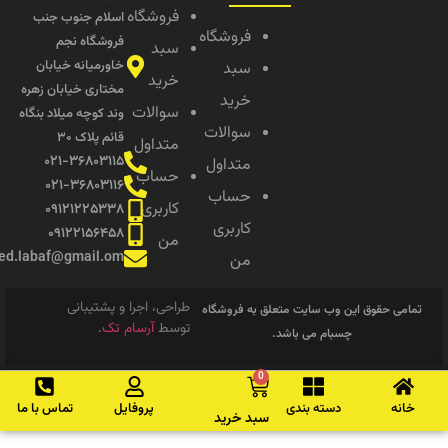
فروشگاه
اسلام جنوب جنب
فروشگاه
فروشگاه نجم
سبد
خاورمیانه خیابان
سبد
خرید
مختاری خیابان زهره
خرید
سوالات
وند کوچه میلاد بنگاه
سوالات
قائم پلاک ۳۰
متداول
۰۲۱-۳۶۸۰۳۱۱۵
متداول
حساب
۰۲۱-۳۶۸۰۳۱۱۶
حساب
کاربری
۰۹۱۲۱۲۲۵۳۳۸
کاربری
۰۹۱۲۲۱۵۶۴۵۸
من
saeed.labaf@gmail.om
من
طراحی، اجرا و پشتیبانی
امی حقوق این وب سایت متعلق به فروشگاه
توسط
آرسام تک
.
چسبام می باشد.
0
انه
دسته بندی
پروفایل
تماس با ما
سبد خرید